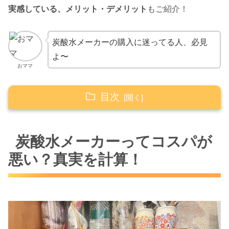
実感している、メリット・デメリット
もご紹介！
炭酸水メーカーの購入に迷ってる人、必見
よ〜
おママ
目次
炭酸水メーカーってコスパが悪い？真実を計
炭酸水メーカーってコスパが
算！
悪い？真実を計算！
水道水以外で炭酸水を作る場合は要注意！
浄水器を付ければ安上がり
炭酸水メーカーを3年以上使用して感じるメリ
ット
とにかくコスパよし