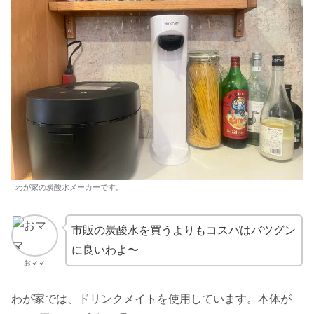
ペットボトルのゴミが出ない
炭酸水以外もつくれる
炭酸量を調節できる
炭酸水メーカーのデメリット
場所を取る
カートリッジの回収がめんどい
洗うのがめんどい
炭酸水メーカーで作れるもの
わが家の炭酸水メーカーです。
炭酸水メーカーはコスパを考えて導入を！
市販の炭酸水を買うよりもコスパはバツグン
に良いわよ〜
おママ
わが家では、ドリンクメイトを使用しています。本体が