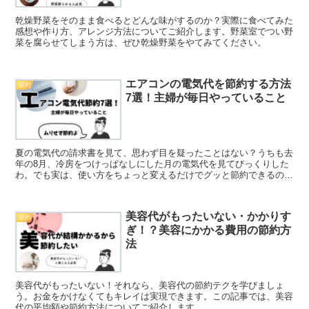
乾燥野菜をそのまま食べるとどんな味がするのか？実際に食べてみた
感想や作り方、アレンジ方法についてご紹介します。野菜室でつい野
菜を腐らせてしまう方は、ぜひ乾燥野菜をやてみてください。
エアコンの電気代を節約する方法
節約
7選！主婦が毎日やっていること
夏の電気代の請求書を見て、思わず目を疑ったことはない？うちも去
年の8月、冷房をつけっぱなしにした月の電気代を見てびっくりした
わ。でも実は、使い方をちょっと変えるだけでグッと節約できるの。
この記事では、ダイキン工業や環境省のデータをもとにし...
美容代がもったいない・かかりす
節約
ぎ！？美容にかかる費用の節約方
法
美容代がもったいない！それなら、美容代の節約テクを学びましょ
う。お金をかけなくてもキレイは実現できます。この記事では、美容
代の平均額や節約方法についてご紹介します。