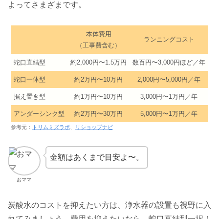
よってさまざまです。
本体費用
ランニングコスト
（工事費含む）
蛇口直結型
約2,000円〜1.5万円
数百円〜3,000円ほど／年
蛇口一体型
約2万円〜10万円
2,000円〜5,000円／年
据え置き型
約1万円〜10万円
3,000円〜1万円／年
アンダーシンク型
約2万円〜30万円
5,000円〜1万円／年
参考元：
トリムミズラボ
、
リショップナビ
金額はあくまで目安よ〜。
おママ
炭酸水のコストを抑えたい方は、浄水器の設置も視野に入
れてみましょう。費用を抑えたいなら、蛇口直結型一択！